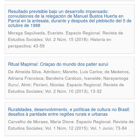
Resultado previsible bajo un desarrollo impensado:
convulsiones de la relegación de Manuel Bustos Huerta en
Parral en la antesala, durante y después del plebiscito del 5 de
octubre de 1988
.
Moraga Sepúlveda, Evaristo
Espacio Regional. Revista de
Estudios Sociales; Vol. 2 Núm. 15 (2018): Historia en
perspectiva; 43-59
Ritual Mapimaí: Criaçao do mundo dos paiter suruí
De Almeida Silva, Adnilson; Maretto, Luis Carlos; de Medeiros,
Adriana Francisca; Bandeira Cardozo, Ivaneide; Narayamoga
.
Suruí, Almir; Floriani, Nicolas
Espacio Regional. Revista de
Estudios Sociales; Vol. 2 Núm. 10 (2013); 13-32
Ruralidades, desenvolvimento, e políticas de cultura no Brasil:
desafios à paridade entre regiões rurais e urbanas
.
Carvalho de Moraes, Maria Dione
Espacio Regional. Revista de
Estudios Sociales; Vol. 1 Núm. 12 (2015): Vol. 1 Junio; 73-84