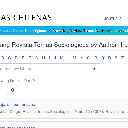
JOURNALS
Revista Temas Sociológicos
Browsing Revista Temas Sociológicos by Au
ing Revista Temas Sociológicos by Author "Ira
B
C
D
E
F
G
H
I
J
K
L
M
N
O
P
Q
R
S
T
Go
wing items 1-2 of 2
aje latinoamericano
.
zaval, Diego
Revista Temas Sociológicos; Núm. 13 (2009): Revista Tem