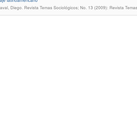
aje latinoamericano
.
zaval, Diego
Revista Temas Sociológicos; No. 13 (2009): Revista Tema