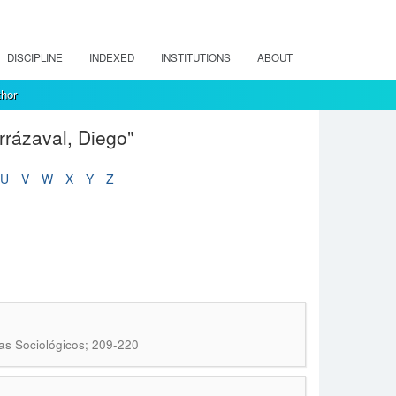
DISCIPLINE
INDEXED
INSTITUTIONS
ABOUT
thor
rrázaval, Diego"
U
V
W
X
Y
Z
as Sociológicos; 209-220