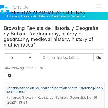
Toggl
navig
Browsing Revista de Historia y Geografía by Subject
Browsing Revista de Historia y Geografía
by Subject "cartography, history of
geography, medieval history, history of
mathematics"
Go
Now showing items 1-1 of 1
Considerations on nautical and portolan charts. Interdisciplinary
connections
.
Patriarca, Giovanni
Revista de Historia y Geografí­a; No. 46
(2022); 13-34