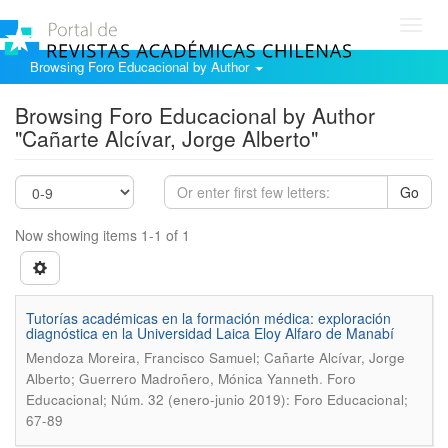
Toggl
navig
Browsing Foro Educacional by Author
Browsing Foro Educacional by Author
"Cañarte Alcí­var, Jorge Alberto"
Go
Now showing items 1-1 of 1
Tutorí­as académicas en la formación médica: exploración
diagnóstica en la Universidad Laica Eloy Alfaro de Manabí­
Mendoza Moreira, Francisco Samuel; Cañarte Alcí­var, Jorge
.
Alberto; Guerrero Madroñero, Mónica Yanneth
Foro
Educacional; Núm. 32 (enero-junio 2019): Foro Educacional;
67-89