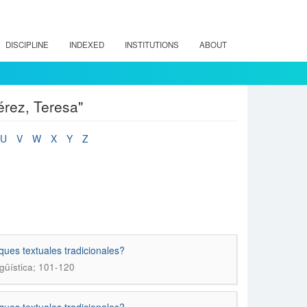
DISCIPLINE
INDEXED
INSTITUTIONS
ABOUT
érez, Teresa"
U
V
W
X
Y
Z
ques textuales tradicionales?
ngüística; 101-120