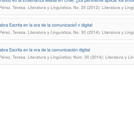
ertexto en la Enseñanza Media en Chile. ¿Es pertinente aplicar los enfo
.
Pérez, Teresa
Literatura y Linguí­stica; No. 25 (2012): Literatura y Lin
abra Escrita en la era de la comunicacioÌ n digital
.
Pérez, Teresa
Literatura y Linguí­stica; No. 30 (2014): Literatura y Ling
abra Escrita en la era de la comunicación digital
.
Pérez, Teresa
Literatura y Lingüística; Núm. 30 (2014): Literatura y Lin