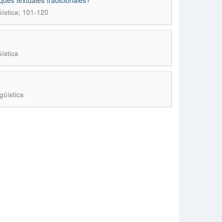
ques textuales tradicionales?
güística; 101-120
üística
güística