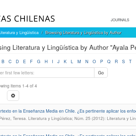
JOURNALS
Literatura y Lingüística
Browsing Literatura y Lingüística by Author
ing Literatura y Lingüística by Author "Ayala P
B
C
D
E
F
G
H
I
J
K
L
M
N
O
P
Q
R
S
T
Go
wing items 1-4 of 4
ertexto en la Enseñanza Media en Chile. ¿Es pertinente aplicar los enfo
.
Pérez, Teresa
Literatura y Lingüística; Núm. 25 (2012): Literatura y Li