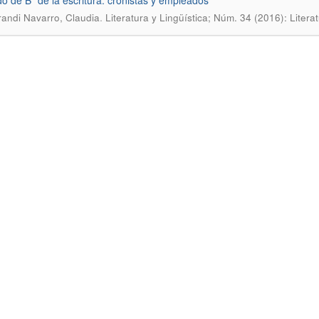
do de B” de la escritura: cronistas y empleados
.
randi Navarro, Claudia
Literatura y Lingüística; Núm. 34 (2016): Litera