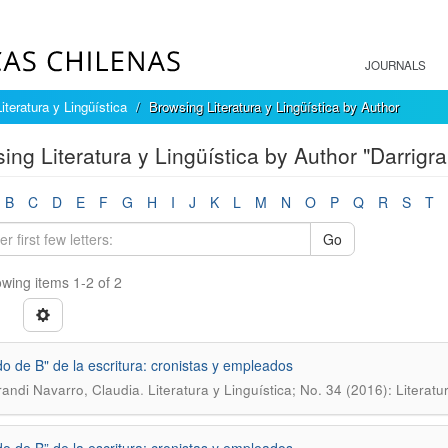
JOURNALS
Literatura y Lingüística
Browsing Literatura y Lingüística by Author
ing Literatura y Lingüística by Author "Darrigr
B
C
D
E
F
G
H
I
J
K
L
M
N
O
P
Q
R
S
T
Go
wing items 1-2 of 2
do de B" de la escritura: cronistas y empleados
.
randi Navarro, Claudia
Literatura y Linguí­stica; No. 34 (2016): Literatu