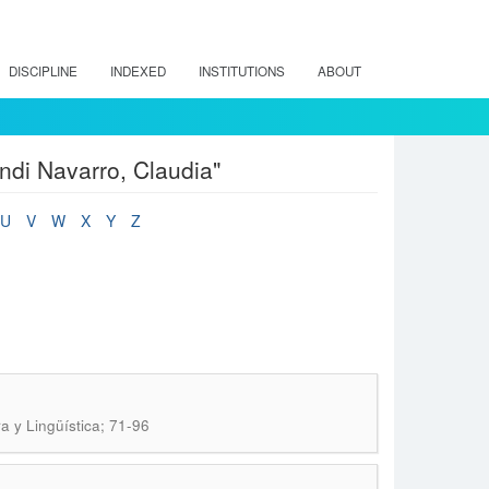
DISCIPLINE
INDEXED
INSTITUTIONS
ABOUT
andi Navarro, Claudia"
U
V
W
X
Y
Z
ra y Lingüística; 71-96