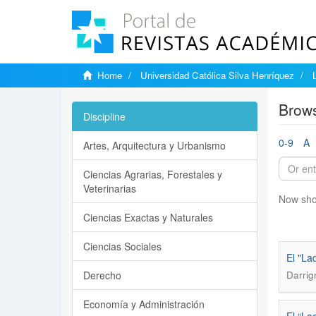
Home
Universidad Católica Silva Henríquez
Brows
Discipline
0-9
A
Artes, Arquitectura y Urbanismo
Ciencias Agrarias, Forestales y
Veterinarias
Now sho
Ciencias Exactas y Naturales
Ciencias Sociales
El "La
Derecho
Darrig
Economía y Administración