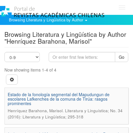
Toggl
navig
Browsing Literatura y Lingüística by Author
Browsing Literatura y Lingüística by Author
"Henrí­quez Barahona, Marisol"
Go
Now showing items 1-4 of 4
Estado de la fonologí­a segmental del Mapudungun de
escolares Lafkenches de la comuna de Tirúa: rasgos
prominentes
.
Henrí­quez Barahona, Marisol
Literatura y Linguí­stica; No. 34
(2016): Literatura y Lingüística; 295-318