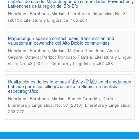
í mbitos de uso del Mapudungun en comunidades Pewenches y
Lafkenches de la región del Bí­o-Bí­o
.
Henrí­quez Barahona, Marisol
Literatura y Linguí­stica; No. 31
(2015): Literatura y Lingüística; 185-204
Mapudungun-spanish contact: uses, transmission and
valuations in pewenche del Alto Biobí­o communities
Henrí­quez Barahona, Marisol; Mellado Rí­os, Irina; Abello
.
Segura, Octavio; Parizot Troncoso, Pamela
Literatura y Linguí­
stica; No. 43 (2021): Literatura y Lingüística; 467-488
Realizaciones de los fonemas /tÍ¡Êƒ/ y /ÊˆÍ¡Ê‚/ en el chedungun
hablado por niños bilingí¼es del alto Biobí­o: un análisis
espectrográfico
.
Henrí­quez Barahona, Marisol; Funtes Grandón, Darí­o
Literatura y Linguí­stica; No. 37 (2018): Literatura y Lingüística;
253-272