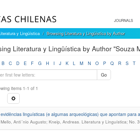
JOURNALS
Literatura y Lingüística
Browsing Literatura y Lingüística by Author
ing Literatura y Lingüística by Author "Souza M
B
C
D
E
F
G
H
I
J
K
L
M
N
O
P
Q
R
S
T
Go
wing items 1-1 of 1
evidências linguí­sticas (e algumas arqueológicas) que apontam para a
.
Mello, Antí´nio Augusto; Kneip, Andreas
Literatura y Linguí­stica; No. 