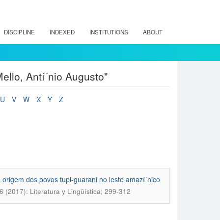
DISCIPLINE
INDEXED
INSTITUTIONS
ABOUT
ello, Antí´nio Augusto"
U
V
W
X
Y
Z
 origem dos povos tupi-guarani no leste amazí´nico
36 (2017): Literatura y Lingüística; 299-312