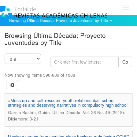
Toggl
navig
Browsing Última Década: Proyecto Juventudes by Title
Browsing Última Década: Proyecto
Juventudes by Title
Go
Now showing items 590-609 of 1088
«Mess up and self-rescue»: youth relationships, school
strategies and deserving narratives in compulsory high school
.
García Bastán, Guido
Última Década; Vol. 26 No. 49 (2018):
Diciembre; 3-21
Mexican youths from working-class backgrounds facing COVID-