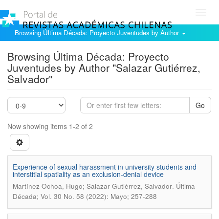
Toggl
navig
Browsing Última Década: Proyecto Juventudes by Author
Browsing Última Década: Proyecto
Juventudes by Author "Salazar Gutiérrez,
Salvador"
Go
Now showing items 1-2 of 2
Experience of sexual harassment in university students and
interstitial spatiality as an exclusion-denial device
.
Martínez Ochoa, Hugo; Salazar Gutiérrez, Salvador
Última
Década; Vol. 30 No. 58 (2022): Mayo; 257-288