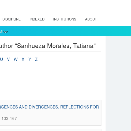
DISCIPLINE
INDEXED
INSTITUTIONS
ABOUT
uthor
thor "Sanhueza Morales, Tatiana"
U
V
W
X
Y
Z
ERGENCES AND DIVERGENCES. REFLECTIONS FOR
. 133-167