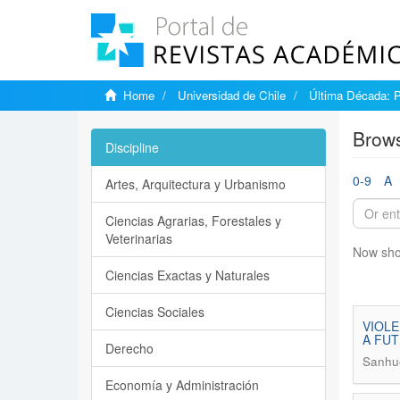
Home
Universidad de Chile
Última Década: 
Brows
Discipline
0-9
A
Artes, Arquitectura y Urbanismo
Ciencias Agrarias, Forestales y
Veterinarias
Now sho
Ciencias Exactas y Naturales
Ciencias Sociales
VIOLE
A FUT
Derecho
Sanhue
Economía y Administración