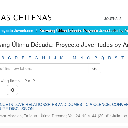
JOURNALS
Proyecto Juventudes
Browsing Última Década: Proyecto Juventudes by A
ing Última Década: Proyecto Juventudes by Au
B
C
D
E
F
G
H
I
J
K
L
M
N
O
P
Q
R
S
T
Go
wing items 1-2 of 2
NCE IN LOVE RELATIONSHIPS AND DOMESTIC VIOLENCE: CONV
URE DISCUSSION
.
za Morales, Tatiana
Última Década; Vol. 24 Núm. 44 (2016): Julio; pp