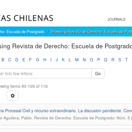
JOURNALS
ho: Escuela de Postgrado
Browsing Revista de Derecho: Escuela de Post
ing Revista de Derecho: Escuela de Postgrado 
B
C
D
E
F
G
H
I
J
K
L
M
N
O
P
Q
R
S
T
Go
wing items 90-109 of 116
a Procesal Civil y recurso extraordinario. La discusión pendiente. Com
.
o Aguilera, Pablo
Revista de Derecho. Escuela de Postgrado; Núm. 5 (