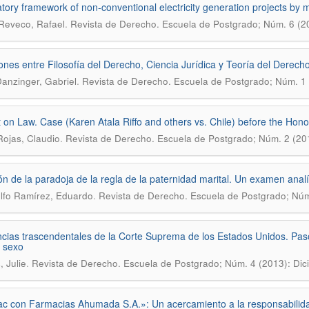
tory framework of non-conventional electricity generation projects by 
.
Reveco, Rafael
Revista de Derecho. Escuela de Postgrado; Núm. 6 (2
ones entre Filosofía del Derecho, Ciencia Jurídica y Teoría del Derech
.
Danzinger, Gabriel
Revista de Derecho. Escuela de Postgrado; Núm. 1 
 on Law. Case (Karen Atala Riffo and others vs. Chile) before the Hon
.
ojas, Claudio
Revista de Derecho. Escuela de Postgrado; Núm. 2 (20
ón de la paradoja de la regla de la paternidad marital. Un examen analí
.
fo Ramírez, Eduardo
Revista de Derecho. Escuela de Postgrado; Núm.
cias trascendentales de la Corte Suprema de los Estados Unidos. Paso
 sexo
.
, Julie
Revista de Derecho. Escuela de Postgrado; Núm. 4 (2013): Dic
c con Farmacias Ahumada S.A.»: Un acercamiento a la responsabilida