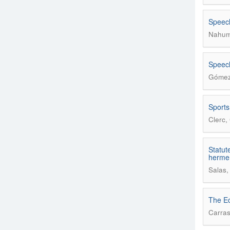
Speech
Nahum
Speech
Gómez 
Sports
Clerc,
Statute
hermen
Salas,
The Ec
Carras