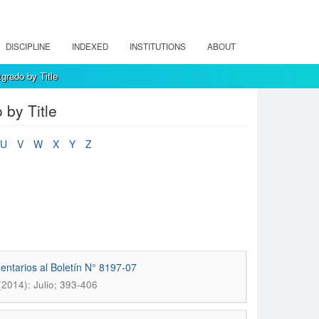
DISCIPLINE
INDEXED
INSTITUTIONS
ABOUT
grado by Title
by Title
U
V
W
X
Y
Z
entarios al Boletín N° 8197-07
2014): Julio; 393-406