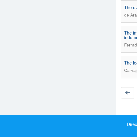
The ev
de Ara
The int
indemn
Ferrad
The le
Carvaj
Direc