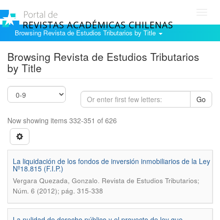
Toggl
navig
Browsing Revista de Estudios Tributarios by Title
Browsing Revista de Estudios Tributarios
by Title
Go
Now showing items 332-351 of 626
La liquidación de los fondos de inversión inmobiliarios de la Ley
Nº18.815 (F.I.P.)
.
Vergara Quezada, Gonzalo
Revista de Estudios Tributarios;
Núm. 6 (2012); pág. 315-338
La nulidad de derecho público y el proyecto de ley que