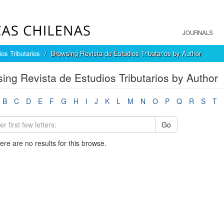
JOURNALS
os Tributarios
Browsing Revista de Estudios Tributarios by Author
ing Revista de Estudios Tributarios by Author
B
C
D
E
F
G
H
I
J
K
L
M
N
O
P
Q
R
S
T
Go
here are no results for this browse.