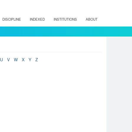
DISCIPLINE
INDEXED
INSTITUTIONS
ABOUT
U
V
W
X
Y
Z