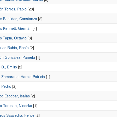
ón Torres, Pablo
[28]
 Bastidas, Constanza
[2]
 Kennett, Germán
[4]
s Tapia, Octavio
[6]
rias Rubio, Rocío
[2]
lón González, Pamela
[1]
o D., Emilio
[2]
o Zamorano, Harold Patricio
[1]
, Pedro
[2]
eo Escobar, Isaías
[2]
na Terucan, Ninoska
[1]
ros Saavedra, Felipe
[2]