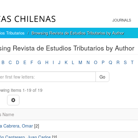
JOURNALS
os Tributarios
Browsing Revista de Estudios Tributarios by Author
ing Revista de Estudios Tributarios by Author
B
C
D
E
F
G
H
I
J
K
L
M
N
O
P
Q
R
S
T
Go
wing items 1-19 of 19
s Name
a Cabrera, Omar
[2]
ón Cantarero, Juan Carlos
[2]