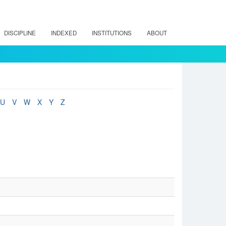
DISCIPLINE
INDEXED
INSTITUTIONS
ABOUT
U
V
W
X
Y
Z