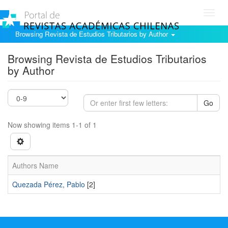
Toggl
navig
Browsing Revista de Estudios Tributarios by Author
Browsing Revista de Estudios Tributarios
by Author
Go
Now showing items 1-1 of 1
Authors Name
Quezada Pérez, Pablo
[2]