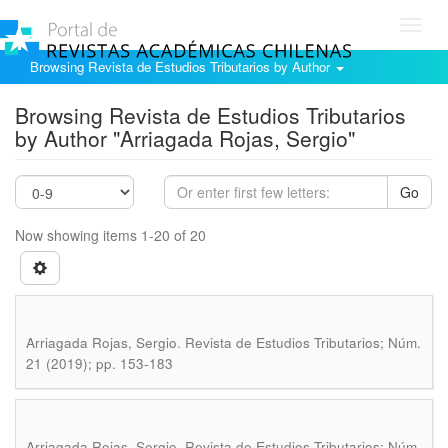
Toggl
navig
Browsing Revista de Estudios Tributarios by Author
Browsing Revista de Estudios Tributarios
by Author "Arriagada Rojas, Sergio"
Go
Now showing items 1-20 of 20
.
Arriagada Rojas, Sergio
Revista de Estudios Tributarios; Núm.
21 (2019); pp. 153-183
.
Arriagada Rojas, Sergio
Revista de Estudios Tributarios; Núm.