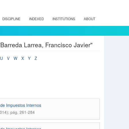
DISCIPLINE
INDEXED
INSTITUTIONS
ABOUT
"Barreda Larrea, Francisco Javier"
U
V
W
X
Y
Z
 de Impuestos Internos
2014); pág. 261-284