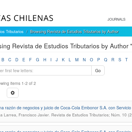
JOURNALS
os Tributarios
Browsing Revista de Estudios Tributarios by Author
ing Revista de Estudios Tributarios by Author 
B
C
D
E
F
G
H
I
J
K
L
M
N
O
P
Q
R
S
T
Go
wing items 1-2 of 2
ma razón de negocios y juicio de Coca-Cola Embonor S.A. con Servicio
.
a Larrea, Francisco Javier
Revista de Estudios Tributarios; Núm. 10 (