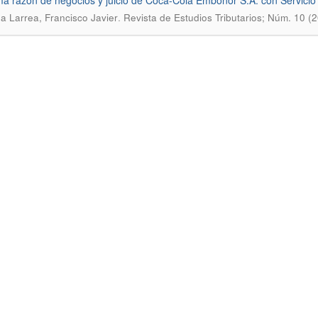
ma razón de negocios y juicio de Coca-Cola Embonor S.A. con Servicio
.
a Larrea, Francisco Javier
Revista de Estudios Tributarios; Núm. 10 (