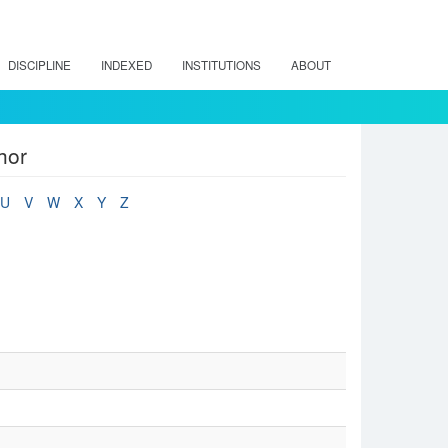
DISCIPLINE
INDEXED
INSTITUTIONS
ABOUT
hor
U
V
W
X
Y
Z