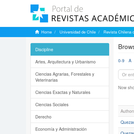
Home
Universidad de Chile
Revista Chilena 
Brows
Discipline
0-9
A
Artes, Arquitectura y Urbanismo
Ciencias Agrarias, Forestales y
Veterinarias
Now sho
Ciencias Exactas y Naturales
Ciencias Sociales
Author
Derecho
Quezad
Economía y Administración
Quezad