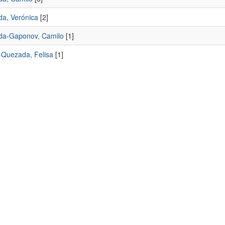
a, Verónica
[2]
a-Gaponov, Camilo
[1]
l-Quezada, Felisa
[1]