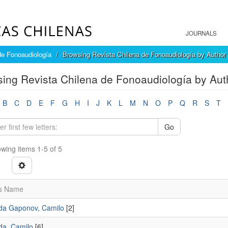
JOURNALS
de Fonoaudiología
Browsing Revista Chilena de Fonoaudiología by Author
ing Revista Chilena de Fonoaudiología by Aut
B
C
D
E
F
G
H
I
J
K
L
M
N
O
P
Q
R
S
T
Go
wing items 1-5 of 5
s Name
a Gaponov, Camilo
[2]
a, Camilo
[6]