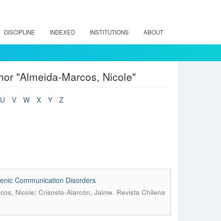
DISCIPLINE
INDEXED
INSTITUTIONS
ABOUT
hor "Almeida-Marcos, Nicole"
U
V
W
X
Y
Z
genic Communication Disorders
.
os, Nicole; Crisosto-Alarcón, Jaime
Revista Chilena