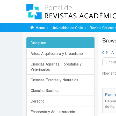
Home
Universidad de Chile
Revista Chilena 
Brows
Discipline
0-9
A
Artes, Arquitectura y Urbanismo
Ciencias Agrarias, Forestales y
Veterinarias
Now sho
Ciencias Exactas y Naturales
Ciencias Sociales
Planni
Derecho
Cabrer
de Fon
Economía y Administración