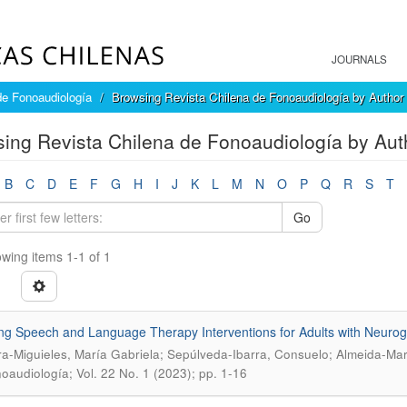
JOURNALS
de Fonoaudiología
Browsing Revista Chilena de Fonoaudiología by Author
ing Revista Chilena de Fonoaudiología by Aut
B
C
D
E
F
G
H
I
J
K
L
M
N
O
P
Q
R
S
T
Go
wing items 1-1 of 1
ng Speech and Language Therapy Interventions for Adults with Neuro
a-Miguieles, María Gabriela; Sepúlveda-Ibarra, Consuelo; Almeida-Marc
oaudiología; Vol. 22 No. 1 (2023); pp. 1-16