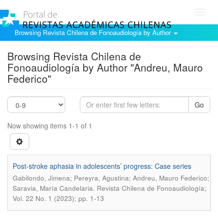
Toggl
navig
Browsing Revista Chilena de Fonoaudiología by Author
Browsing Revista Chilena de
Fonoaudiología by Author "Andreu, Mauro
Federico"
Go
Now showing items 1-1 of 1
Post-stroke aphasia in adolescents’ progress: Case series
Gabilondo, Jimena; Pereyra, Agustina; Andreu, Mauro Federico;
.
Saravia, María Candelaria
Revista Chilena de Fonoaudiología;
Vol. 22 No. 1 (2023); pp. 1-13