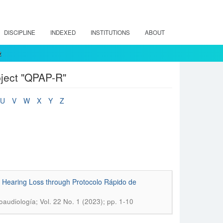
DISCIPLINE
INDEXED
INSTITUTIONS
ABOUT
t
ject "QPAP-R"
U
V
W
X
Y
Z
 Hearing Loss through Protocolo Rápido de
audiología; Vol. 22 No. 1 (2023); pp. 1-10