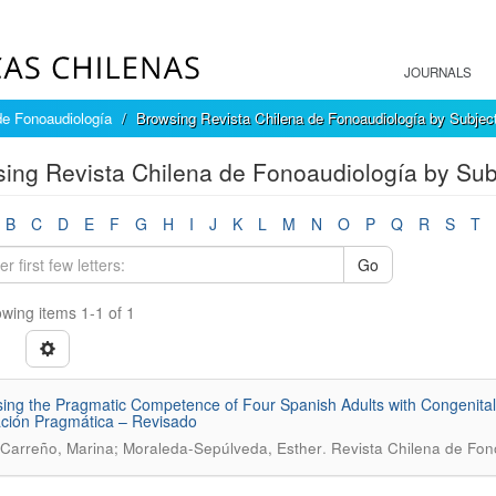
JOURNALS
de Fonoaudiología
Browsing Revista Chilena de Fonoaudiología by Subjec
ing Revista Chilena de Fonoaudiología by Sub
B
C
D
E
F
G
H
I
J
K
L
M
N
O
P
Q
R
S
T
Go
wing items 1-1 of 1
ing the Pragmatic Competence of Four Spanish Adults with Congenital
ción Pragmática – Revisado
.
Carreño, Marina; Moraleda-Sepúlveda, Esther
Revista Chilena de Fono