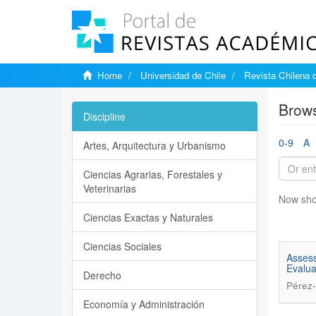
Home
Universidad de Chile
Revista Chilena 
Brows
Discipline
0-9
A
Artes, Arquitectura y Urbanismo
Ciencias Agrarias, Forestales y
Veterinarias
Now sho
Ciencias Exactas y Naturales
Ciencias Sociales
Assess
Evalua
Derecho
Pérez-
Economía y Administración