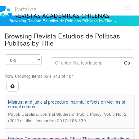
Toggl
navig
Browsing Revista Estudios de Políticas Públicas by Title
Browsing Revista Estudios de Políticas
Públicas by Title
Go
Now showing items 224-243 of 404
Mistrust and judicial procedure: harmful effects on victims of
sexual crimes
.
Puyol, Carolina
Journal Studies of Public Policy; Vol. 3 No. 2
(2017): julio - noviembre 2017; 106-130
Modern Governance spaces in Chile: The case of the National