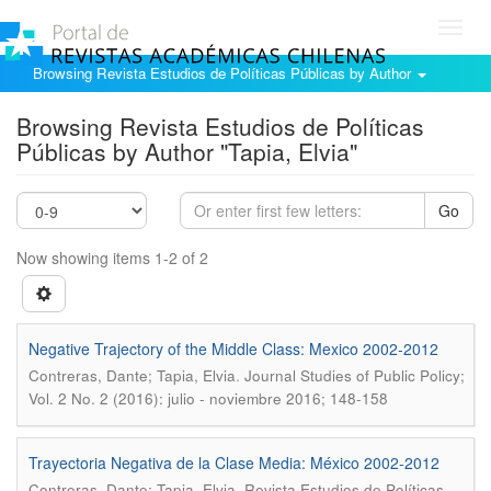
Toggl
navig
Browsing Revista Estudios de Políticas Públicas by Author
Browsing Revista Estudios de Políticas
Públicas by Author "Tapia, Elvia"
Go
Now showing items 1-2 of 2
Negative Trajectory of the Middle Class: Mexico 2002-2012
.
Contreras, Dante; Tapia, Elvia
Journal Studies of Public Policy;
Vol. 2 No. 2 (2016): julio - noviembre 2016; 148-158
Trayectoria Negativa de la Clase Media: México 2002-2012
.
Contreras, Dante; Tapia, Elvia
Revista Estudios de Políticas