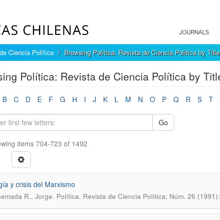
JOURNALS
 de Ciencia Política
Browsing Política: Revista de Ciencia Política by Title
ing Política: Revista de Ciencia Política by Titl
B
C
D
E
F
G
H
I
J
K
L
M
N
O
P
Q
R
S
T
Go
wing items 704-723 of 1492
gía y crisis del Marxismo
.
uemada R., Jorge
Política. Revista de Ciencia Política; Núm. 26 (1991