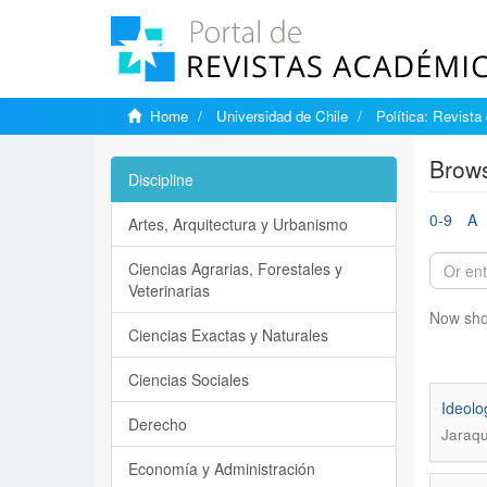
Home
Universidad de Chile
Política: Revista
Brows
Discipline
0-9
A
Artes, Arquitectura y Urbanismo
Ciencias Agrarias, Forestales y
Veterinarias
Now sho
Ciencias Exactas y Naturales
Ciencias Sociales
Ideolo
Derecho
Jaraq
Economía y Administración