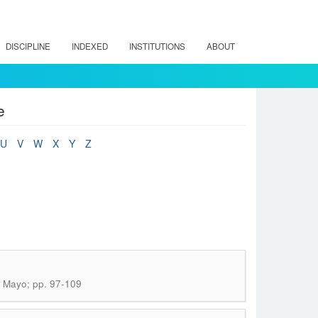
DISCIPLINE
INDEXED
INSTITUTIONS
ABOUT
e
U
V
W
X
Y
Z
): Mayo; pp. 97-109