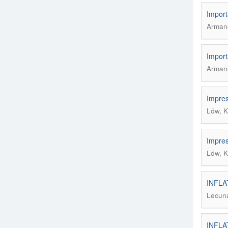
Import
Armane
Import
Armane
Impres
Löw, 
Impres
Löw, 
INFLA
Lecuna
INFLA