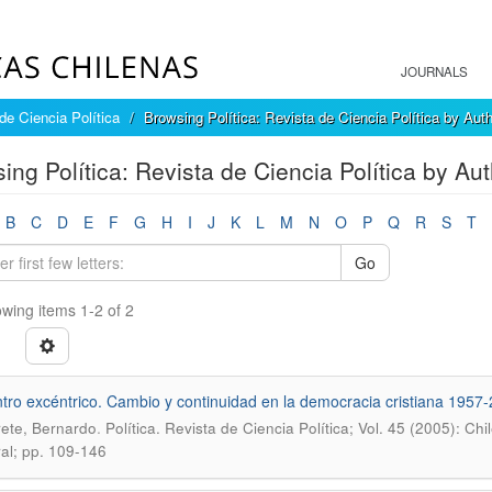
JOURNALS
 de Ciencia Política
Browsing Política: Revista de Ciencia Política by Aut
ing Política: Revista de Ciencia Política by Au
B
C
D
E
F
G
H
I
J
K
L
M
N
O
P
Q
R
S
T
Go
wing items 1-2 of 2
tro excéntrico. Cambio y continuidad en la democracia cristiana 1957
.
ete, Bernardo
Política. Revista de Ciencia Política; Vol. 45 (2005): Chi
ral; pp. 109-146