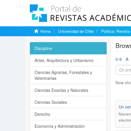
Home
Universidad de Chile
Política: Revista
Brows
Discipline
0-9
A
Artes, Arquitectura y Urbanismo
Ciencias Agrarias, Forestales y
Veterinarias
Now sho
Ciencias Exactas y Naturales
Ciencias Sociales
Un cen
Derecho
Navarr
electo
Economía y Administración