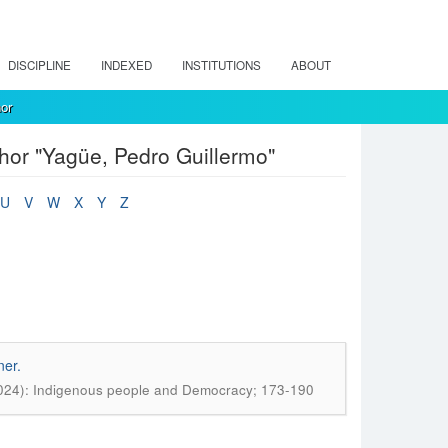
DISCIPLINE
INDEXED
INSTITUTIONS
ABOUT
hor
thor "Yagüe, Pedro Guillermo"
U
V
W
X
Y
Z
ner.
1 (2024): Indigenous people and Democracy; 173-190