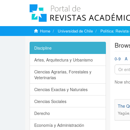
Home
Universidad de Chile
Política: Revista
Brows
Discipline
0-9
A
Artes, Arquitectura y Urbanismo
Ciencias Agrarias, Forestales y
Veterinarias
Now sho
Ciencias Exactas y Naturales
Ciencias Sociales
The Qu
Derecho
Yagüe,
Economía y Administración