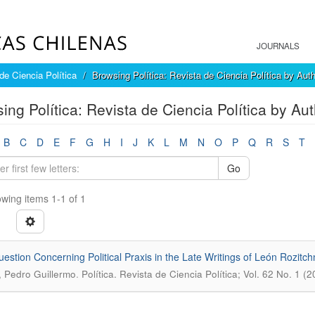
JOURNALS
 de Ciencia Política
Browsing Política: Revista de Ciencia Política by Aut
ing Política: Revista de Ciencia Política by Au
B
C
D
E
F
G
H
I
J
K
L
M
N
O
P
Q
R
S
T
Go
wing items 1-1 of 1
estion Concerning Political Praxis in the Late Writings of León Rozitch
.
 Pedro Guillermo
Política. Revista de Ciencia Política; Vol. 62 No. 