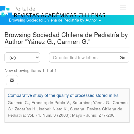
Toggl
navig
Browsing Sociedad Chilena de Pediatría by Author
Browsing Sociedad Chilena de Pediatría by
Author "Yánez G., Carmen G."
Go
Now showing items 1-1 of 1
Comparative study of the quality of processed stored milks
Guzmán C., Ernesto; de Pablo V., Saturnino; Yánez G., Carmen
.
G.; Zacarías H., Isabel; Nieto K., Susana
Revista Chilena de
Pediatría; Vol. 74, Núm. 3 (2003): Mayo - Junio; 277-286