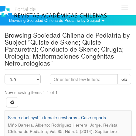
Toggl
navig
Browsing Sociedad Chilena de Pediatría by Subject
Browsing Sociedad Chilena de Pediatría by
Subject "Quiste de Skene; Quiste
Parauretral; Conducto de Skene; Cirugía;
Urología; Malformaciones Congénitas
Nefrourológicas"
Go
Now showing items 1-1 of 1
Skene duct cyst in female newborns - Case reports
.
Miño Barrera, Alberto; Rodríguez Herrera, Jorge
Revista
Chilena de Pediatría; Vol. 85, Núm. 5 (2014): Septiembre -