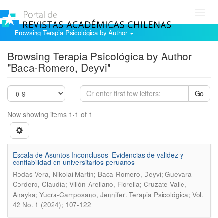
Toggl
navig
Browsing Terapia Psicológica by Author
Browsing Terapia Psicológica by Author
"Baca-Romero, Deyvi"
Go
Now showing items 1-1 of 1
Escala de Asuntos Inconclusos: Evidencias de validez y
confiabilidad en universitarios peruanos
Rodas-Vera, Nikolai Martin; Baca-Romero, Deyvi; Guevara
Cordero, Claudia; Villón-Arellano, Fiorella; Cruzate-Valle,
.
Anayka; Yucra-Camposano, Jennifer
Terapia Psicológica; Vol.
42 No. 1 (2024); 107-122