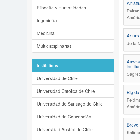
Artist
Filosofía y Humanidades
Peiran
Améric
Ingeniería
Medicina
Arturo
de la 
Multidisciplinarias
Asocia
Institutions
instit
Sagred
Universidad de Chile
Universidad Católica de Chile
Big da
Feldm
Universidad de Santiago de Chile
Améric
Universidad de Concepción
Breve 
Universidad Austral de Chile
Salina