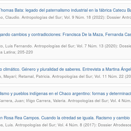
Thomas Bata: legado del paternalismo industrial en la fábrica Catecu B
.
o, Claudio
Antropologías del Sur; Vol. 9 Núm. 18 (2022): Dossier Ant
ando cambios y contradicciones: Francisca De la Maza, Fernanda Castro
.
o, Luis Fernando
Antropologías del Sur; Vol. 7 Núm. 13 (2020): Dossi
a Latina; 205-220
 climático. Género y pluralidad de saberes. Entrevista a Martina Ánge
.
o, Mayarí; Retamal, Patricia
Antropologías del Sur; Vol. 11 Núm. 22 (2
lismo y pueblos indígenas en el Chaco argentino: formas y determinaci
.
Carrera, Juan; Iñigo Carrera, Valeria
Antropologías del Sur; Vol. 4 Núm
 Rosa Rea Campos. Cuando la otredad se iguala. Racismo y cambio es
.
s, Luis
Antropologías del Sur; Vol. 4 Núm. 8 (2017): Dossier Afrodes