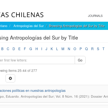
JOURNALS
tiano
Antropologías del Sur
Browsing Antropologías del Sur by Title
ing Antropologías del Sur by Title
B
C
D
E
F
G
H
I
J
K
L
M
N
O
P
Q
R
S
T
Go
wing items 25-44 of 277
laciones políticas en nuestras antropologías
.
po, Eduardo
Antropologías del Sur; Vol. 8 Núm. 16 (2021): Dossier A