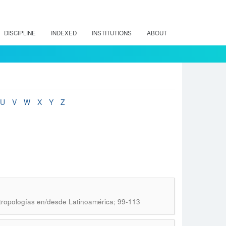
DISCIPLINE
INDEXED
INSTITUTIONS
ABOUT
U
V
W
X
Y
Z
ntropologías en/desde Latinoamérica; 99-113