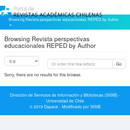
Toggl
navig
Browsing Revista perspectivas educacionales REPED by Author
Browsing Revista perspectivas
educacionales REPED by Author
Go
Sorry, there are no results for this browse.
Dirección de Servicios de Información y Bibliotecas (SISIB) -
Universidad de Chile
© 2019 Dspace - Modificado por SISIB