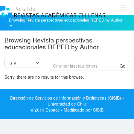
Toggl
navig
Browsing Revista perspectivas educacionales REPED by Author
Browsing Revista perspectivas
educacionales REPED by Author
Go
Sorry, there are no results for this browse.
Dirección de Servicios de Información y Bibliotecas (SISIB) -
Universidad de Chile
© 2019 Dspace - Modificado por SISIB