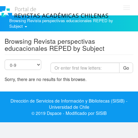
Toggl
navig
Browsing Revista perspectivas educacionales REPED by
Subject
Browsing Revista perspectivas
educacionales REPED by Subject
Go
Sorry, there are no results for this browse.
Dirección de Servicios de Información y Bibliotecas (SISIB) -
Universidad de Chile
© 2019 Dspace - Modificado por SISIB