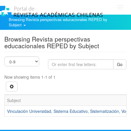
Toggl
navig
Browsing Revista perspectivas educacionales REPED by
Subject
Browsing Revista perspectivas
educacionales REPED by Subject
Go
Now showing items 1-1 of 1
Subject
Vinculación Universidad, Sistema Educativo, Sistematización, Voca