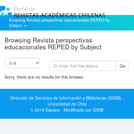
Toggl
navig
Browsing Revista perspectivas educacionales REPED by
Subject
Browsing Revista perspectivas
educacionales REPED by Subject
Go
Sorry, there are no results for this browse.
Dirección de Servicios de Información y Bibliotecas (SISIB) -
Universidad de Chile
© 2019 Dspace - Modificado por SISIB