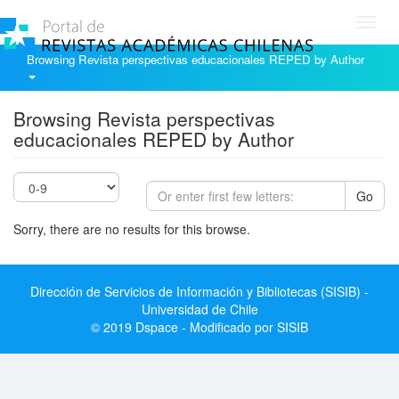
Toggl
navig
Browsing Revista perspectivas educacionales REPED by Author
Browsing Revista perspectivas
educacionales REPED by Author
Go
Sorry, there are no results for this browse.
Dirección de Servicios de Información y Bibliotecas (SISIB) -
Universidad de Chile
© 2019 Dspace - Modificado por SISIB