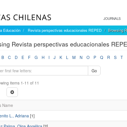
JOURNALS
la Educación
Revista perspectivas educacionales REPED
Browsing R
ing Revista perspectivas educacionales REPE
B
C
D
E
F
G
H
I
J
K
L
M
N
O
P
Q
R
S
T
Go
wing items 1-11 of 11
s Name
nito L., Adriana
[1]
z Palma, Olga Angélica
[2]