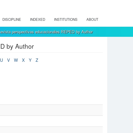
DISCIPLINE
INDEXED
INSTITUTIONS
ABOUT
evista perspectivas educacionales REPED by Author
D by Author
U
V
W
X
Y
Z