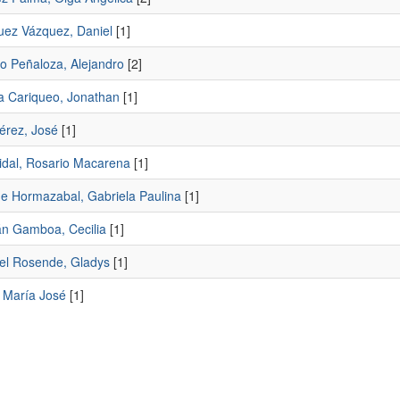
uez Vázquez, Daniel
[1]
o Peñaloza, Alejandro
[2]
a Cariqueo, Jonathan
[1]
érez, José
[1]
Vidal, Rosario Macarena
[1]
añe Hormazabal, Gabriela Paulina
[1]
rán Gamboa, Cecilia
[1]
oel Rosende, Gladys
[1]
, María José
[1]