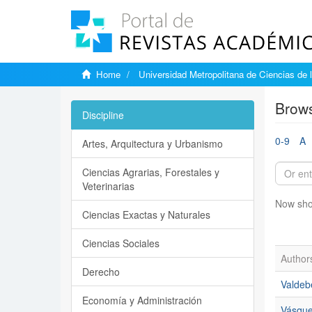
Home
Universidad Metropolitana de Ciencias de 
Brows
Discipline
0-9
A
Artes, Arquitectura y Urbanismo
Ciencias Agrarias, Forestales y
Veterinarias
Now sho
Ciencias Exactas y Naturales
Ciencias Sociales
Author
Derecho
Valdebe
Economía y Administración
Vásque