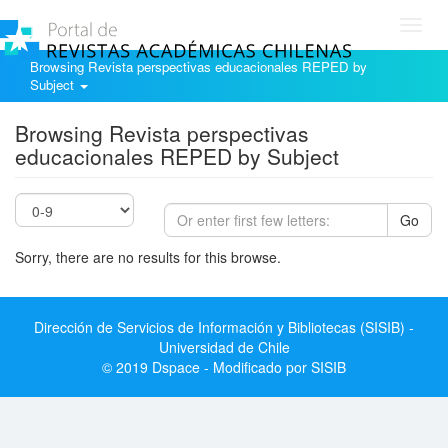
Toggl
navig
Browsing Revista perspectivas educacionales REPED by
Subject
Browsing Revista perspectivas
educacionales REPED by Subject
Go
Sorry, there are no results for this browse.
Dirección de Servicios de Información y Bibliotecas (SISIB) -
Universidad de Chile
© 2019 Dspace - Modificado por SISIB