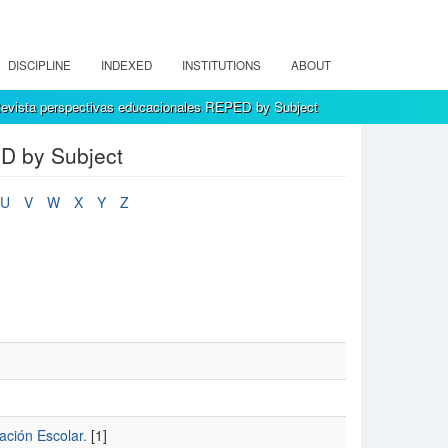
DISCIPLINE
INDEXED
INSTITUTIONS
ABOUT
evista perspectivas educacionales REPED by Subject
D by Subject
U
V
W
X
Y
Z
ación Escolar.
[1]