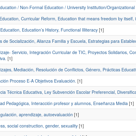
ducation / Non-Formal Education / University Institution/Organizational
Education, Curricular Reform, Education that means freedom by itself, its
 Education, Education’s History, Functional Illiteracy
[1]
 de Socialización, Alianza Familia y Escuela, Estrategias para Estable
zaje- Servicio, Integración Curricular de TIC, Proyectos Solidarios, 
iva.
[1]
zajes, Mediación, Resolución de Conflictos, Género, Prácticas Educati
ación Proceso E-A Objetivos Evaluación.
[1]
cia Técnica Educativa, Ley Subvención Escolar Preferencial, Diversific
dad Pedagógica, Interacción profesor y alumnos, Enseñanza Media
[1]
gulación, aprendizaje, autoevaluación
[1]
ss, social construction, gender, sexuality
[1]