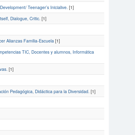
 Development/ Teenager’s Inicialive.
[1]
elf, Dialogue, Critic.
[1]
cer Alianzas Familia-Escuela
[1]
Competencias TIC, Docentes y alumnos, Informática
vas.
[1]
ación Pedagógica, Didáctica para la Diversidad.
[1]