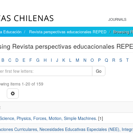
JOURNALS
la Educación
Revista perspectivas educacionales REPED
Browsing R
ing Revista perspectivas educacionales REPE
B
C
D
E
F
G
H
I
J
K
L
M
N
O
P
Q
R
S
T
Go
wing items 1-20 of 159
t
 Science, Physics, Forces, Motion, Simple Machines.
[1]
ciones Curriculares, Necesidades Educativas Especiales (NEE), Integr