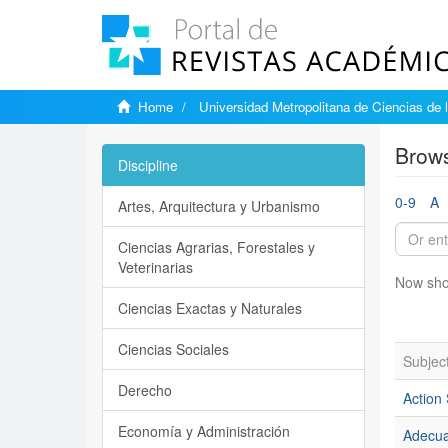
Home
Universidad Metropolitana de Ciencias de 
Brows
Discipline
0-9
A
Artes, Arquitectura y Urbanismo
Ciencias Agrarias, Forestales y
Veterinarias
Now sho
Ciencias Exactas y Naturales
Ciencias Sociales
Subjec
Derecho
Action
Economía y Administración
Adecua