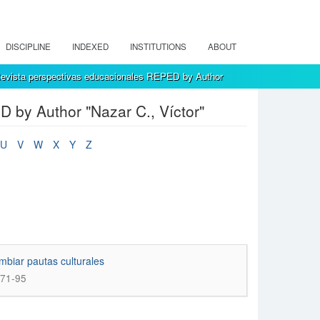
DISCIPLINE
INDEXED
INSTITUTIONS
ABOUT
evista perspectivas educacionales REPED by Author
 by Author "Nazar C., Víctor"
U
V
W
X
Y
Z
ambiar pautas culturales
 71-95