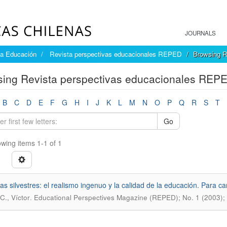
JOURNALS
la Educación
Revista perspectivas educacionales REPED
Browsing R
ing Revista perspectivas educacionales REPED
B
C
D
E
F
G
H
I
J
K
L
M
N
O
P
Q
R
S
T
Go
wing items 1-1 of 1
as silvestres: el realismo ingenuo y la calidad de la educación. Para c
.
C., Víctor
Educational Perspectives Magazine (REPED); No. 1 (2003);