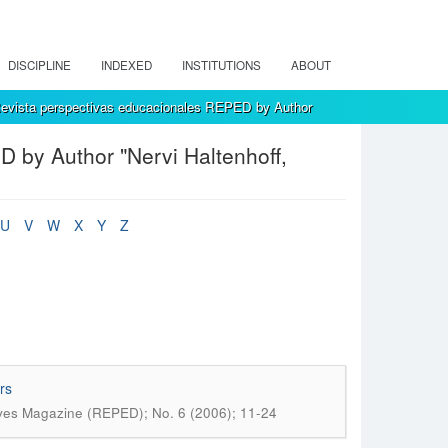
DISCIPLINE
INDEXED
INSTITUTIONS
ABOUT
evista perspectivas educacionales REPED by Author
 by Author "Nervi Haltenhoff,
U
V
W
X
Y
Z
rs
ives Magazine (REPED); No. 6 (2006); 11-24