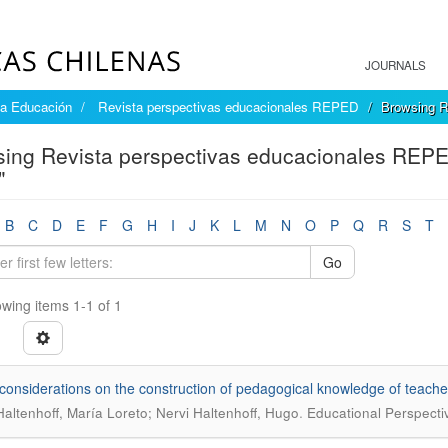
JOURNALS
la Educación
Revista perspectivas educacionales REPED
Browsing R
ing Revista perspectivas educacionales REPED
"
B
C
D
E
F
G
H
I
J
K
L
M
N
O
P
Q
R
S
T
Go
wing items 1-1 of 1
onsiderations on the construction of pedagogical knowledge of teache
.
Haltenhoff, María Loreto; Nervi Haltenhoff, Hugo
Educational Perspect