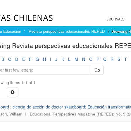
JOURNALS
la Educación
Revista perspectivas educacionales REPED
Browsing R
ing Revista perspectivas educacionales REPED
B
C
D
E
F
G
H
I
J
K
L
M
N
O
P
Q
R
S
T
Go
wing items 1-1 of 1
oard : ciencia de acción de doctor skateboard: Educación transformativ
.
son, William H.
Educational Perspectives Magazine (REPED); No. 9 (2