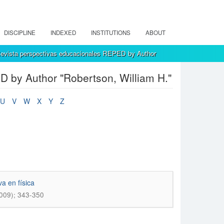
DISCIPLINE
INDEXED
INSTITUTIONS
ABOUT
evista perspectivas educacionales REPED by Author
 by Author "Robertson, William H."
U
V
W
X
Y
Z
a en física
009); 343-350