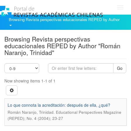
Toggl
navig
Browsing Revista perspectivas educacionales REPED by Author
Browsing Revista perspectivas
educacionales REPED by Author "Román
Naranjo, Trinidad"
Go
Now showing items 1-1 of 1
Lo que connota la acreditación: después de ella, ¿qué?
.
Román Naranjo, Trinidad
Educational Perspectives Magazine
(REPED); No. 4 (2004); 23-27