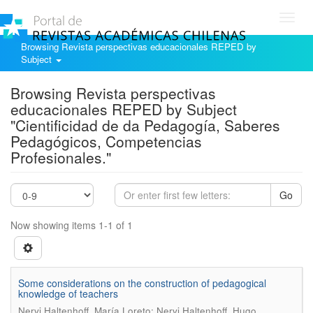
Toggl
navig
Browsing Revista perspectivas educacionales REPED by
Subject
Browsing Revista perspectivas
educacionales REPED by Subject
"Cientificidad de da Pedagogía, Saberes
Pedagógicos, Competencias
Profesionales."
Go
Now showing items 1-1 of 1
Some considerations on the construction of pedagogical
knowledge of teachers
.
Nervi Haltenhoff, María Loreto; Nervi Haltenhoff, Hugo