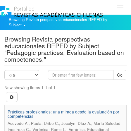
Toggl
navig
Browsing Revista perspectivas educacionales REPED by
Subject
Browsing Revista perspectivas
educacionales REPED by Subject
"Pedagogic practices, Evaluation based on
competences."
Go
Now showing items 1-1 of 1
Prácticas profesionales: una mirada desde la evaluación por
competencias
Acevedo A., Paula; Uribe C., Jocelyn; Díaz A., María Soledad;
.
Inostroza C., Verónica; Romo L., Verónica
Educational