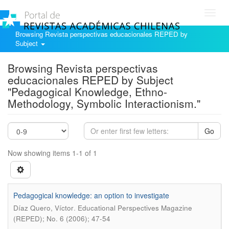
Toggl
navig
Browsing Revista perspectivas educacionales REPED by
Subject
Browsing Revista perspectivas
educacionales REPED by Subject
"Pedagogical Knowledge, Ethno-
Methodology, Symbolic Interactionism."
Go
Now showing items 1-1 of 1
Pedagogical knowledge: an option to investigate
.
Díaz Quero, Víctor
Educational Perspectives Magazine
(REPED); No. 6 (2006); 47-54