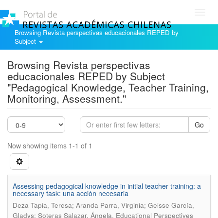
Toggl
navig
Browsing Revista perspectivas educacionales REPED by
Subject
Browsing Revista perspectivas
educacionales REPED by Subject
"Pedagogical Knowledge, Teacher Training,
Monitoring, Assessment."
Go
Now showing items 1-1 of 1
Assessing pedagogical knowledge in initial teacher training: a
necessary task: una acción necesaria
Deza Tapia, Teresa; Aranda Parra, Virginia; Geisse García,
.
Gladys; Soteras Salazar, Ángela
Educational Perspectives