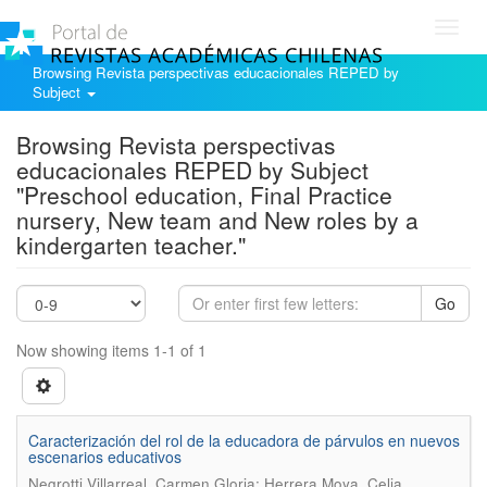
Toggl
navig
Browsing Revista perspectivas educacionales REPED by
Subject
Browsing Revista perspectivas
educacionales REPED by Subject
"Preschool education, Final Practice
nursery, New team and New roles by a
kindergarten teacher."
Go
Now showing items 1-1 of 1
Caracterización del rol de la educadora de párvulos en nuevos
escenarios educativos
.
Negrotti Villarreal, Carmen Gloria; Herrera Moya, Celia