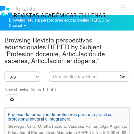
Toggl
navig
Browsing Revista perspectivas educacionales REPED by
Subject
Browsing Revista perspectivas
educacionales REPED by Subject
"Profesión docente, Articulación de
saberes, Articulación endógena."
Go
Now showing items 1-1 of 1
Proceso de formación de profesores para una práctica
profesional integral e integradora
.
Geeregat Vera, Orietta Fabiola; Vásquez Palma, Olga Angélica
Educational Perspectives Magazine (REPED); No. 9 (2009); 63-